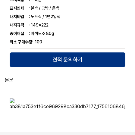
표지인쇄
: 불박 / 금박 / 은박
내지타입
: 노트식 / 1면2일식
내지규격
: 149x222
종이재질
: 미색모조 80g
최소 구매수량
100
견적 문의하기
본문