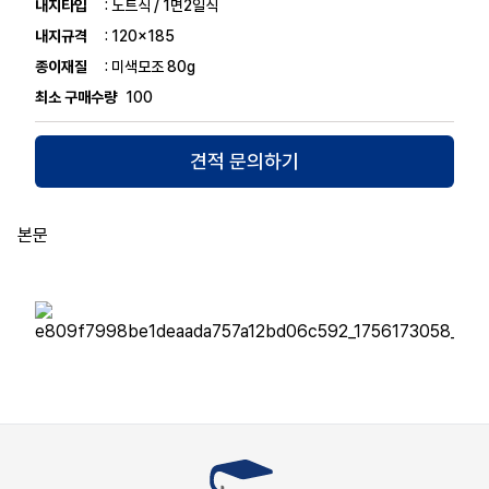
내지타입
: 노트식 / 1면2일식
내지규격
: 120x185
종이재질
: 미색모조 80g
최소 구매수량
100
견적 문의하기
본문