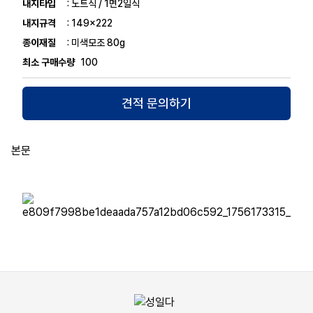
내지타입
: 노트식 / 1면2일식
내지규격
: 149x222
종이재질
: 미색모조 80g
최소 구매수량
100
견적 문의하기
본문