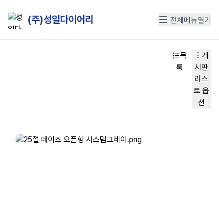
(주)성일다이어리
전체메뉴열기
목
게
록
시판
리스
트 옵
션