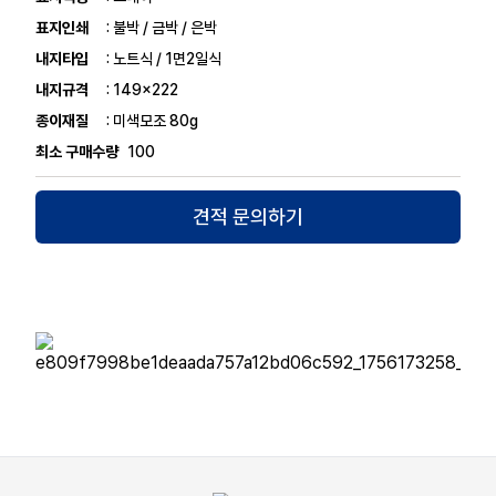
표지인쇄
: 불박 / 금박 / 은박
내지타입
: 노트식 / 1면2일식
내지규격
: 149x222
종이재질
: 미색모조 80g
최소 구매수량
100
견적 문의하기