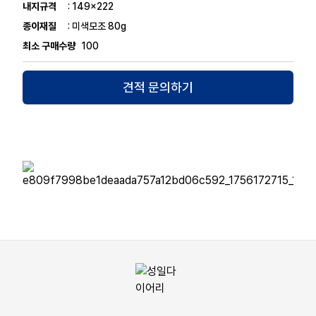
내지규격
: 149x222
종이재질
: 미색모조 80g
최소 구매수량
100
견적 문의하기