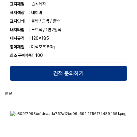
표지재질
: 습식레자
표지색상
: 네이비
표지인쇄
: 불박 / 금박 / 은박
내지타입
: 노트식 / 1면2일식
내지규격
: 120x185
종이재질
: 미색모조 80g
최소 구매수량
100
견적 문의하기
본문