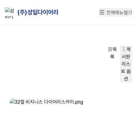
(주)성일다이어리
전체메뉴열기
목
게
록
시판
리스
트 옵
션