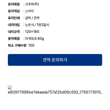
표지재질
: 고주파 PU
표지색상
: 스카이
표지인쇄
: 금박 / 은박
내지타입
: 노트식 / 1면2일식
내지규격
: 120x185
종이재질
: 미색모조 80g
최소 구매수량
100
견적 문의하기